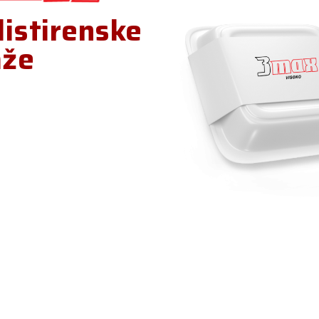
listirenske
aže