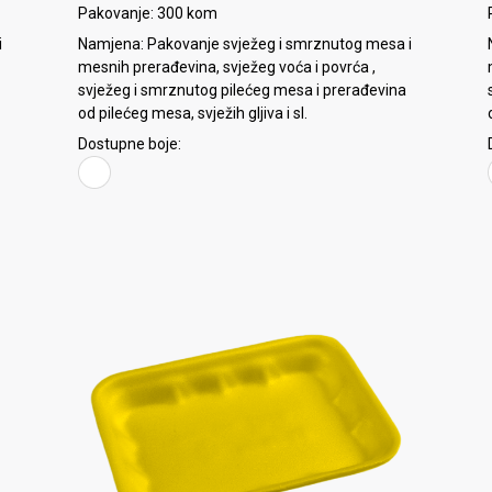
Pakovanje: 300 kom
i
Namjena: Pakovanje svježeg i smrznutog mesa i
mesnih prerađevina, svježeg voća i povrća ,
svježeg i smrznutog pilećeg mesa i prerađevina
od pilećeg mesa, svježih gljiva i sl.
Dostupne boje: