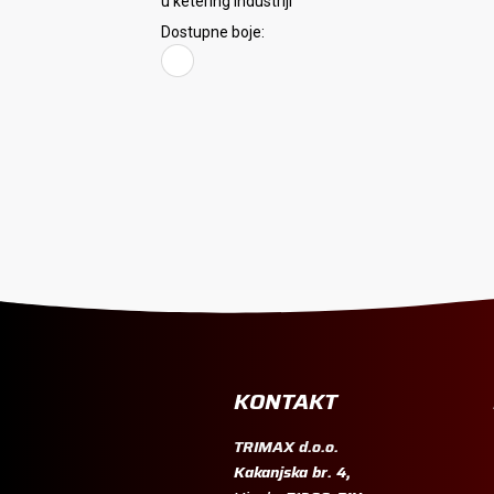
u ketering industriji
Dostupne boje:
KONTAKT
TRIMAX d.o.o.
Kakanjska br. 4,