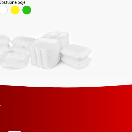
Dostupne boje:
E