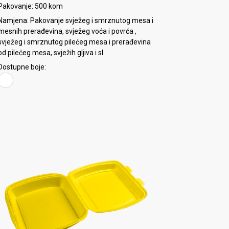
Pakovanje: 500 kom
Namjena: Pakovanje svježeg i smrznutog mesa i
mesnih prerađevina, svježeg voća i povrća ,
svježeg i smrznutog pilećeg mesa i prerađevina
od pilećeg mesa, svježih gljiva i sl.
Dostupne boje: