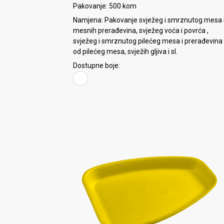
Pakovanje: 500 kom
Namjena: Pakovanje svježeg i smrznutog mesa 
mesnih prerađevina, svježeg voća i povrća ,
svježeg i smrznutog pilećeg mesa i prerađevina
od pilećeg mesa, svježih gljiva i sl.
Dostupne boje: