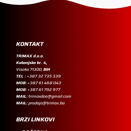
KONTAKT
TRIMAX d.o.o.
Kakanjska br. 4,
Visoko 71300,
BIH
TEL :
+387 32 735 339
MOB:
+387 61 468 043
MOB:
+387 61 792 977
MAIL:
trimaxdoo@gmail.com
MAIL:
prodaja@trimax.ba
BRZI LINKOVI