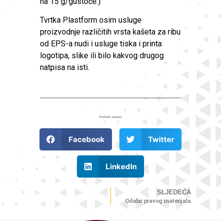
na 15 g/gustoće.)
Tvrtka Plastform osim usluge
proizvodnje različitih vrsta kašeta za ribu
od EPS-a nudi i usluge tiska i printa
logotipa, slike ili bilo kakvog drugog
natpisa na isti.
Podijeli objavu:
Facebook
Twitter
LinkedIn
SLJEDEĆA
Odabir pravog materijala