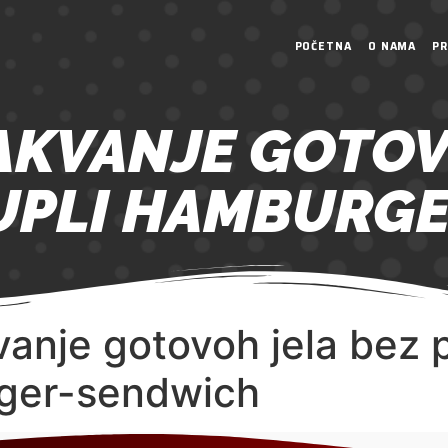
POČETNA
O NAMA
PR
PAKVANJE GOTOV
UPLI HAMBURG
vanje gotovoh jela bez
rger-sendwich