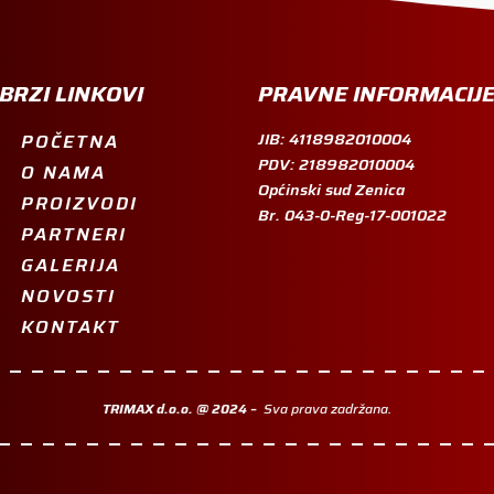
BRZI LINKOVI
PRAVNE INFORMACIJ
JIB: 4118982010004
POČETNA
PDV: 218982010004
O NAMA
Općinski sud Zenica
PROIZVODI
Br. 043-0-Reg-17-001022
PARTNERI
GALERIJA
NOVOSTI
KONTAKT
TRIMAX d.o.o. @ 2024 –
Sva prava zadržana.