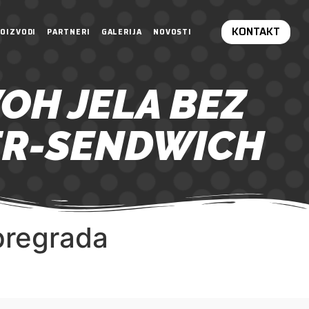
KONTAKT
OIZVODI
PARTNERI
GALERIJA
NOVOSTI
OH JELA BEZ
ER-SENDWICH
 pregrada