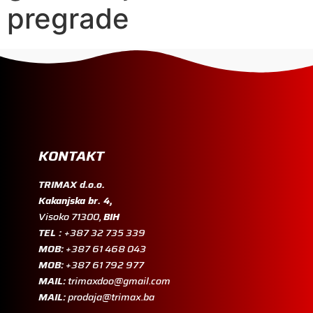
pregrade
KONTAKT
TRIMAX d.o.o.
Kakanjska br. 4,
Visoko 71300,
BIH
TEL :
+387 32 735 339
MOB:
+387 61 468 043
MOB:
+387 61 792 977
MAIL:
trimaxdoo@gmail.com
MAIL:
prodaja@trimax.ba