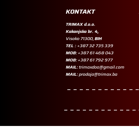
KONTAKT
TRIMAX d.o.o.
Kakanjska br. 4,
Visoko 71300,
BIH
TEL :
+387 32 735 339
MOB:
+387 61 468 043
MOB:
+387 61 792 977
MAIL:
trimaxdoo@gmail.com
MAIL:
prodaja@trimax.ba