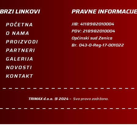
BRZI LINKOVI
PRAVNE INFORMACIJ
JIB: 4118982010004
POČETNA
PDV: 218982010004
O NAMA
Općinski sud Zenica
PROIZVODI
Br. 043-0-Reg-17-001022
PARTNERI
GALERIJA
NOVOSTI
KONTAKT
TRIMAX d.o.o. @ 2024 –
Sva prava zadržana.