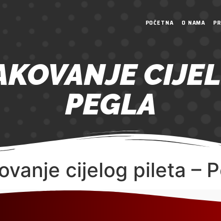
POČETNA
O NAMA
PR
AKOVANJE CIJEL
PEGLA
vanje cijelog pileta – 