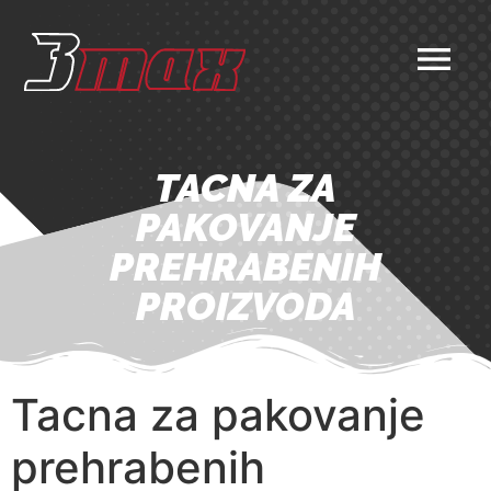
TACNA ZA
PAKOVANJE
PREHRABENIH
PROIZVODA
Tacna za pakovanje
prehrabenih