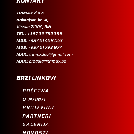
KONTAKT
TRIMAX d.o.o.
Kakanjska br. 4,
Visoko 71300,
BIH
TEL :
+387 32 735 339
MOB:
+387 61 468 043
MOB:
+387 61 792 977
MAIL:
trimaxdoo@gmail.com
MAIL:
prodaja@trimax.ba
BRZI LINKOVI
POČETNA
O NAMA
PROIZVODI
PARTNERI
GALERIJA
NOVOSTI